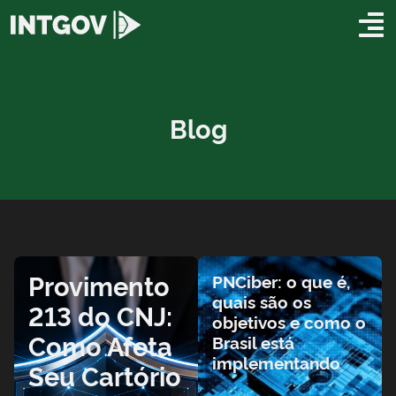
Blog
Provimento
PNCiber: o que é,
quais são os
213 do CNJ:
objetivos e como o
Como Afeta
Brasil está
implementando
Seu Cartório