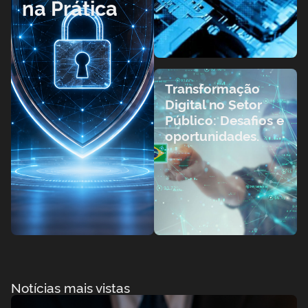
na Prática
Transformação
Digital no Setor
Público: Desafios e
oportunidades.
Notícias mais vistas